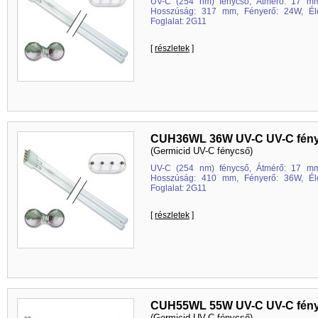
UV-C (254 nm) fénycső, Átmérő: 17 mm
Hosszúság: 317 mm, Fényerő: 24W, Éle
Foglalat: 2G11
[
részletek
]
CUH36WL 36W UV-C UV-C fén
(Germicid UV-C fénycső)
UV-C (254 nm) fénycső, Átmérő: 17 mm
Hosszúság: 410 mm, Fényerő: 36W, Éle
Foglalat: 2G11
[
részletek
]
CUH55WL 55W UV-C UV-C fén
(Germicid UV-C fénycső)