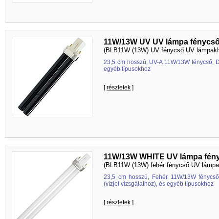
11W/13W UV UV lámpa fénycs
(BLB11W (13W) UV fénycső UV lámpak
23,5 cm hosszú, UV-A 11W/13W fénycső, 
egyéb típusokhoz
[
részletek
]
11W/13W WHITE UV lámpa fén
(BLB11W (13W) fehér fénycső UV lámpa
23,5 cm hosszú, Fehér 11W/13W fénycs
(vízjel vizsgálathoz), és egyéb típusokhoz
[
részletek
]