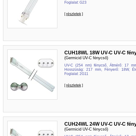
Foglalat: G23
[
részletek
]
CUH18WL 18W UV-C UV-C fén
(Germicid UV-C fénycső)
UV-C (254 nm) fénycső, Átmérő: 17 mm
Hosszúság: 217 mm, Fényerő: 18W, Éle
Foglalat: 2G11
[
részletek
]
CUH24WL 24W UV-C UV-C fén
(Germicid UV-C fénycső)