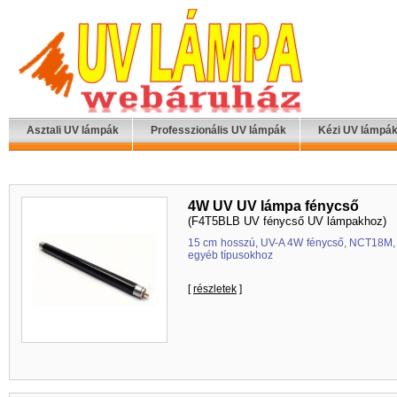
Asztali UV lámpák
Professzionális UV lámpák
Kézi UV lámpá
4W UV UV lámpa fénycső
(F4T5BLB UV fénycső UV lámpakhoz)
15 cm hosszú, UV-A 4W fénycső, NCT18M,
egyéb típusokhoz
[
részletek
]