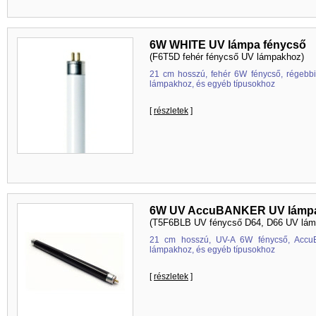
6W WHITE UV lámpa fénycső
(F6T5D fehér fénycső UV lámpakhoz)
21 cm hosszú, fehér 6W fénycső, régeb
lámpakhoz, és egyéb típusokhoz
[
részletek
]
6W UV AccuBANKER UV lámpa
(T5F6BLB UV fénycső D64, D66 UV lám
21 cm hosszú, UV-A 6W fénycső, Ac
lámpakhoz, és egyéb típusokhoz
[
részletek
]