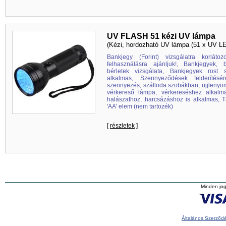
UV FLASH 51 kézi UV lámpa
(Kézi, hordozható UV lámpa (51 x UV L
Bankjegy (Forint) vizsgálatra korláto
felhasználásra ajánljuk!, Bankjegyek, 
bérletek vizsgálata, Bankjegyek rost s
alkalmas, Szennyeződések felderítésé
szennyezés, szálloda szobákban, ujjlenyom
vérkereső lámpa, vérkereséshez alkalma
halászathoz, harcsázáshoz is alkalmas, T
'AA' elem (nem tartozék)
[
részletek
]
Minden jog
Általános Szerződé