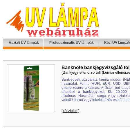
Asztali UV lámpák
Professzionális UV lámpák
Kézi UV lámpá
Banknote bankjegyvizsgáló tol
(Bankjegy ellenőrző toll (kémiai ellenőrz
Bankjegyek vizsgálata kémia módon (NEM
használat, Forint (HUF), EUR, USD, GBP
ellenőrzésére alkalmas, A filctoll jód ala
ellenőrzi a bankjegyeket, Kb. 20.000 
alkalmas, Használat: sárga vagy színtel
valódi / barna vagy fekete jelzés esetén ha
[
részletek
]