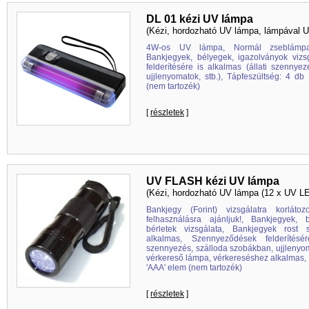
DL 01 kézi UV lámpa
(Kézi, hordozható UV lámpa, lámpával U
4W-os UV lámpa, Normál zseblámpa,
Bankjegyek, bélyegek, igazolványok viz
felderítésére is alkalmas (állati szennye
ujjlenyomatok, stb.), Tápfeszültség: 4 db
(nem tartozék)
[
részletek
]
UV FLASH kézi UV lámpa
(Kézi, hordozható UV lámpa (12 x UV L
Bankjegy (Forint) vizsgálatra korláto
felhasználásra ajánljuk!, Bankjegyek, 
bérletek vizsgálata, Bankjegyek rost s
alkalmas, Szennyeződések felderítésé
szennyezés, szálloda szobákban, ujjlenyom
vérkereső lámpa, vérkereséshez alkalmas, 
'AAA' elem (nem tartozék)
[
részletek
]