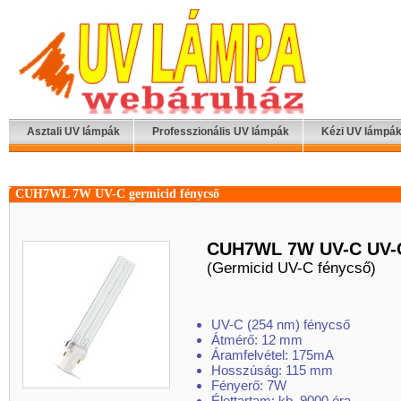
Asztali UV lámpák
Professzionális UV lámpák
Kézi UV lámpá
CUH7WL 7W UV-C germicid fénycső
CUH7WL 7W UV-C UV-C
(Germicid UV-C fénycső)
UV-C (254 nm) fénycső
Átmérő: 12 mm
Áramfelvétel: 175mA
Hosszúság: 115 mm
Fényerő: 7W
Élettartam: kb. 9000 óra