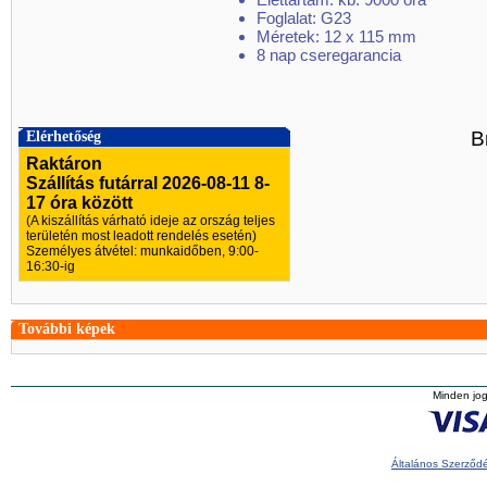
Foglalat: G23
Méretek: 12 x 115 mm
8 nap cseregarancia
B
Elérhetőség
Raktáron
Szállítás futárral 2026-08-11 8-
17 óra között
(A kiszállítás várható ideje az ország teljes
területén most leadott rendelés esetén)
Személyes átvétel: munkaidőben, 9:00-
16:30-ig
További képek
Minden jog
Általános Szerződé