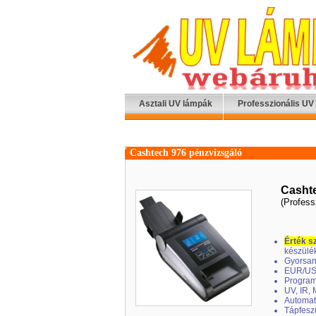
Asztali UV lámpák
Professzionális UV
Cashtech 976 pénzvizsgáló
Cashte
(Profes
Érték s
készülék
Gyorsan
EUR/US
Program
UV, IR, 
Automat
Tápfesz