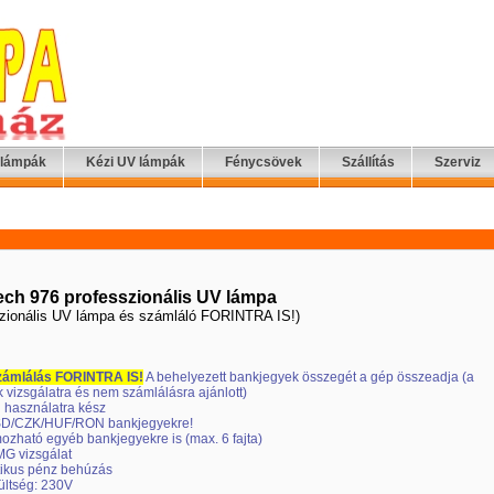
 lámpák
Kézi UV lámpák
Fénycsövek
Szállítás
Szerviz
ch 976 professzionális UV lámpa
szionális UV lámpa és számláló FORINTRA IS!)
zámlálás FORINTRA IS!
A behelyezett bankjegyek összegét a gép összeadja (a
 vizsgálatra és nem számlálásra ajánlott)
 használatra kész
D/CZK/HUF/RON bankjegyekre!
ozható egyéb bankjegyekre is (max. 6 fajta)
MG vizsgálat
ikus pénz behúzás
ültség: 230V