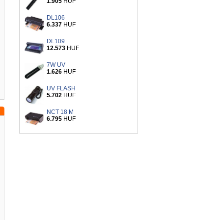
1.905
HUF
DL106
6.337
HUF
DL109
12.573
HUF
7W UV
1.626
HUF
UV FLASH
5.702
HUF
NCT 18 M
6.795
HUF