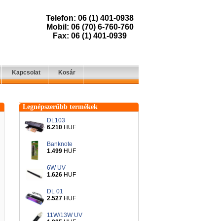
Telefon: 06 (1) 401-0938
Mobil: 06 (70) 6-760-760
Fax: 06 (1) 401-0939
Kapcsolat
Kosár
Legnépszerűbb termékek
DL103
6.210
HUF
Banknote
1.499
HUF
6W UV
1.626
HUF
DL 01
2.527
HUF
11W/13W UV