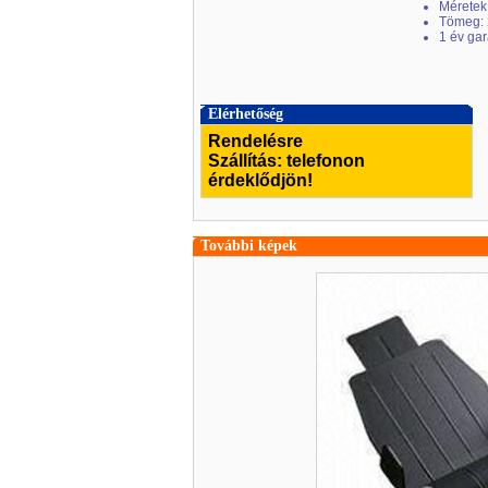
Méretek
Tömeg: 
1 év ga
Elérhetőség
Rendelésre
Szállítás: telefonon
érdeklődjön!
További képek